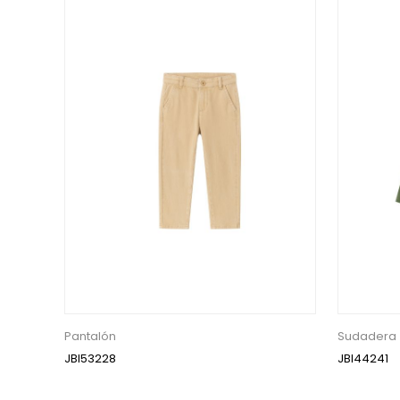
Pantalón
Sudadera
JBI53228
JBI44241