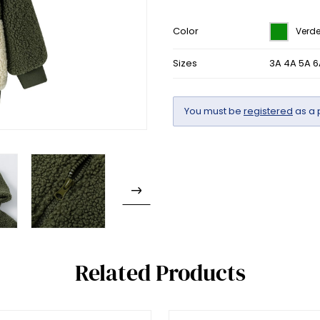
Color
Verd
Sizes
3A 4A 5A 6
You must be
registered
as a 
Related Products