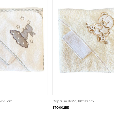
5x75 cm
Capa De Baño, 80x80 cm
S
STO002BE