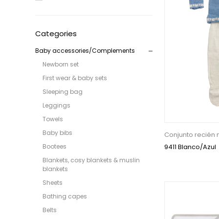
Categories
Baby accessories/Complements
Newborn set
First wear & baby sets
Sleeping bag
Leggings
Towels
Baby bibs
Conjunto recién 
Bootees
9411 Blanco/Azul
Blankets, cosy blankets & muslin
blankets
Sheets
Bathing capes
Belts