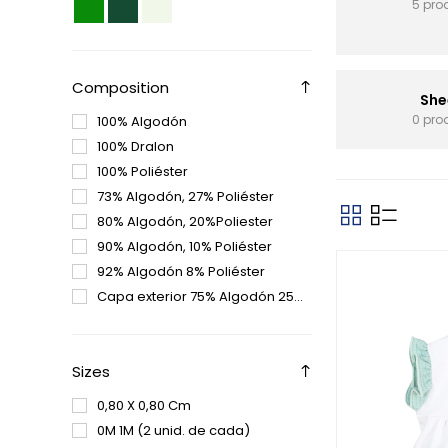
5 pro
Composition
She
0 pro
100% Algodón
100% Dralon
100% Poliéster
73% Algodón, 27% Poliéster
80% Algodón, 20%Poliester
90% Algodón, 10% Poliéster
92% Algodón 8% Poliéster
Capa exterior 75% Algodón 25% Polyester - Relleno 100% Poliéster, Forro 100% Algodón
Sizes
0,80 X 0,80 Cm
0M 1M (2 unid. de cada)