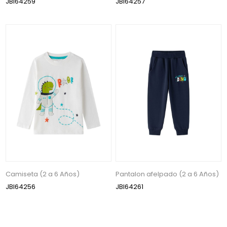
JBI64259
JBI64257
Camiseta (2 a 6 Años)
Pantalon afelpado (2 a 6 Años)
JBI64256
JBI64261