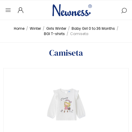
Home
/
Winter
/
Girls Winter
/
Baby Girl 0 to 36 Months
/
BGI T-shirts
/
Camiseta
Camiseta