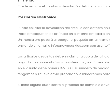
En Tienda
Puede realizar el cambio o devolución del artículo con d
Por Correo electrónico
Puede solicitar la devolución del articulo con defecto e
Debe empaquetar los artículos en el mismo embalaje en que
Un mensajero pasará a recoger el paquete en la misma d
enviando un email a info@newnesskids.com con asunto ¨c
Los artículos devueltos deben incluir una copia de la hoj
pagado contrareembolso o transferencia, un número de cu
en el asunto debe poner CAMBIO + su número de pedido ; d
tengamos su nuevo envio preparado le llamaremos para 
Si tiene alguna duda sobre el proceso de cambio o devo