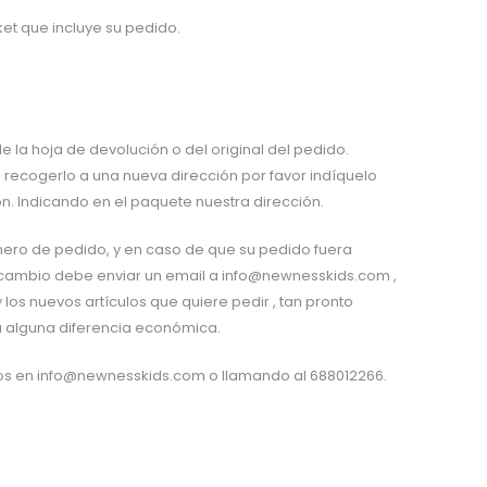
et que incluye su pedido.
 la hoja de devolución o del original del pedido.
recogerlo a una nueva dirección por favor indíquelo
. Indicando en el paquete nuestra dirección.
número de pedido, y en caso de que su pedido fuera
un cambio debe enviar un email a info@newnesskids.com ,
os nuevos artículos que quiere pedir , tan pronto
a alguna diferencia económica.
ros en info@newnesskids.com o llamando al 688012266.