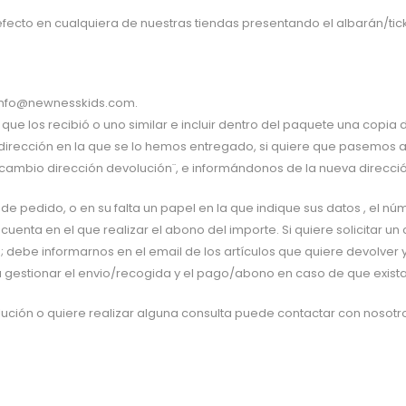
efecto en cualquiera de nuestras tiendas presentando el albarán/tick
n info@newnesskids.com.
 los recibió o uno similar e incluir dentro del paquete una copia de
irección en la que se lo hemos entregado, si quiere que pasemos a 
ambio dirección devolución¨, e informándonos de la nueva dirección
a de pedido, o en su falta un papel en la que indique sus datos , el 
enta en el que realizar el abono del importe. Si quiere solicitar 
ebe informarnos en el email de los artículos que quiere devolver y l
gestionar el envio/recogida y el pago/abono en caso de que exist
lución o quiere realizar alguna consulta puede contactar con nosot