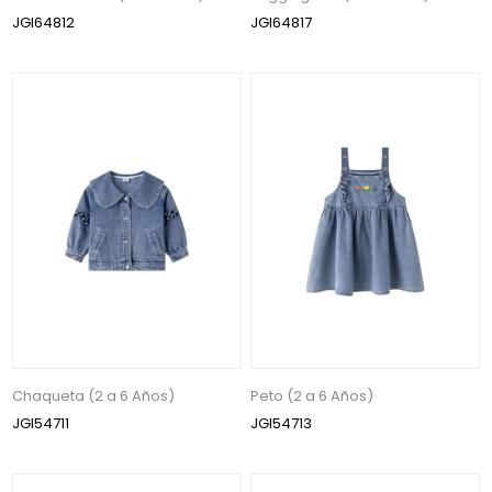
JGI64812
JGI64817
Chaqueta (2 a 6 Años)
Peto (2 a 6 Años)
JGI54711
JGI54713