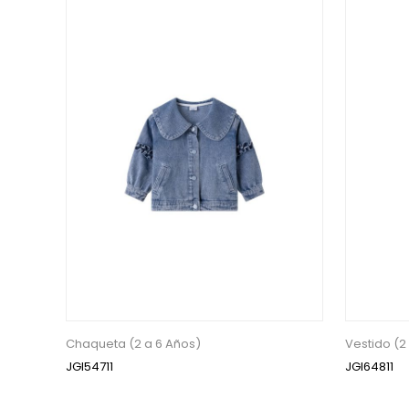
Chaqueta (2 a 6 Años)
Vestido (2
JGI54711
JGI64811