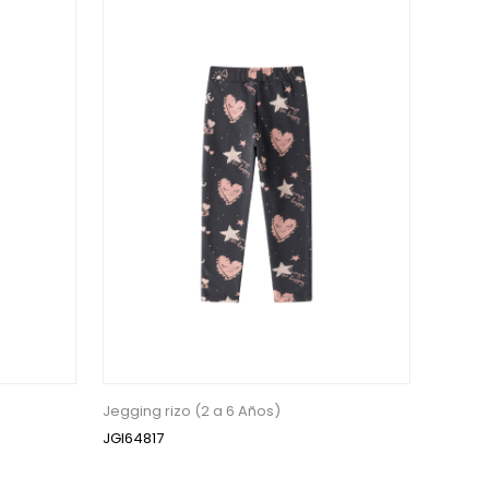
Jegging rizo (2 a 6 Años)
JGI64817