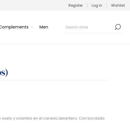
Register
Log in
Wishlist
/Complements
Men
os)
de vuelo y volantes en el canesú delantero. Con bordado