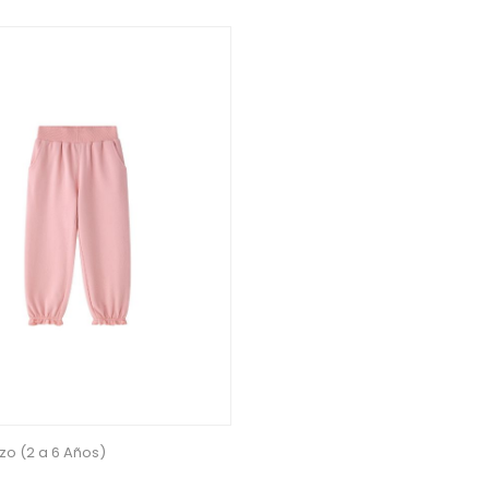
izo (2 a 6 Años)