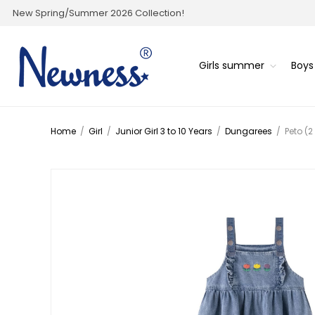
New Spring/Summer 2026 Collection!
Girls summer
Boy
Home
/
Girl
/
Junior Girl 3 to 10 Years
/
Dungarees
/
Peto (2