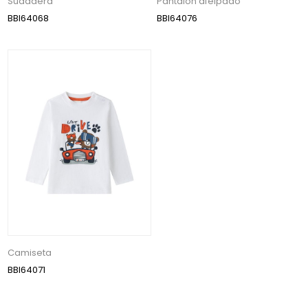
Sudadera
Pantalón afelpado
BBI64068
BBI64076
Camiseta
BBI64071