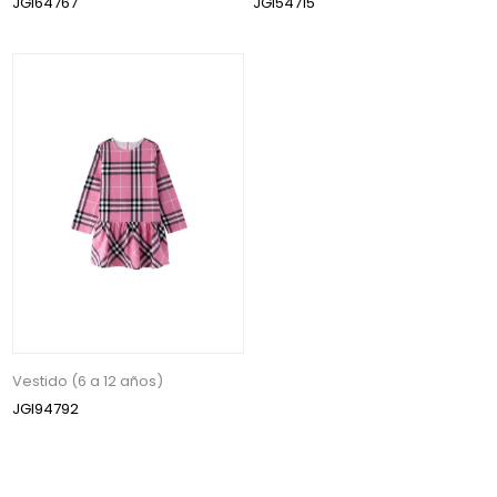
JGI64767
JGI54715
Vestido (6 a 12 años)
JGI94792