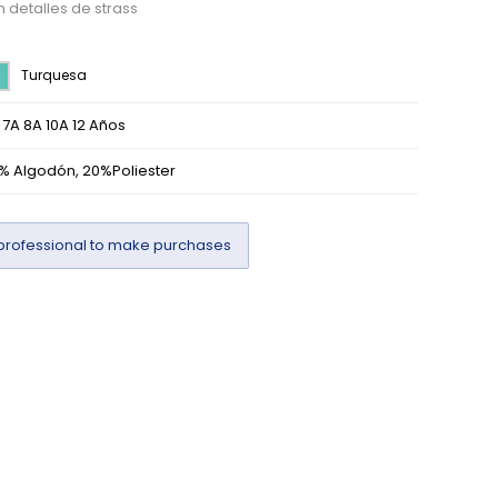
 detalles de strass
Turquesa
 7A 8A 10A 12 Años
% Algodón, 20%Poliester
professional to make purchases