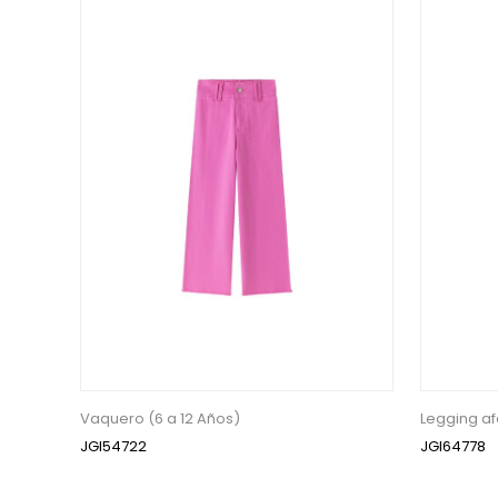
Vaquero (6 a 12 Años)
Legging af
JGI54722
JGI64778