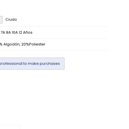
Crudo
 7A 8A 10A 12 Años
% Algodón, 20%Poliester
professional to make purchases