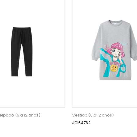
elpado (6 a 12 años)
Vestido (6 a 12 años)
JGI64762