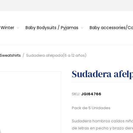
 Winter
Baby Bodysuits / Pyjamas
Baby accessories/
 Sweatshirts
/
Sudadera afelpada(6 a 12 años)
Sudadera afelp
SKU:
JGI64766
Pack de 5 Unidades
Sudadera hombros caídos niña d
de letras en pecho y brazo der