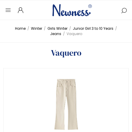
Home
/
Winter
/
Girls Winter
/
Junior Girl 3 to 10 Years
/
Jeans
/
Vaquero
Vaquero