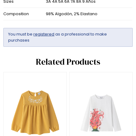
Sizes
3A 4A 5A 6A 7A 8A 9 Años
Composition
98% Algodón, 2% Elastano
You must be
registered
as a professional to make
purchases
Related Products