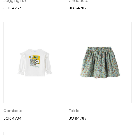
Jegging rizo
Chaqueta
JGI64757
JGI54707
Camiseta
Falda
JGI64734
JGI94787