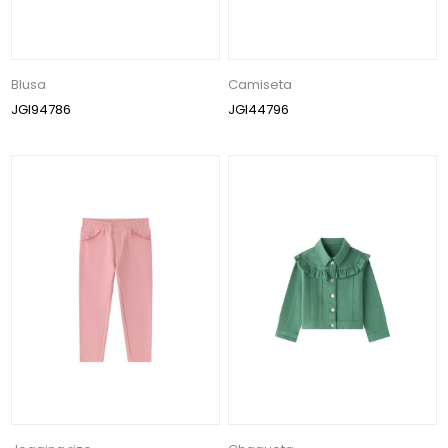
Blusa
Camiseta
JGI94786
JGI44796