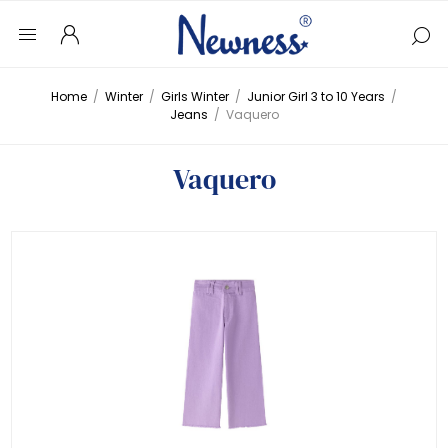
Home
/
Winter
/
Girls Winter
/
Junior Girl 3 to 10 Years
/
Jeans
/
Vaquero
Vaquero