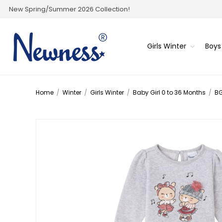
New Spring/Summer 2026 Collection!
Girls Winter
Boys
Home
/
Winter
/
Girls Winter
/
Baby Girl 0 to 36 Months
/
BG