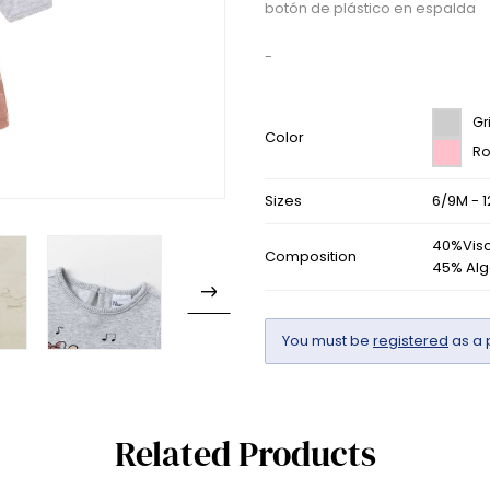
botón de plástico en espalda
-
Gr
Color
Ro
Sizes
6/9M - 
40%Visc
Composition
45% Alg
You must be
registered
as a 
Related Products