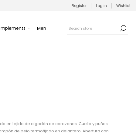
Register
Log in
Wishlist
Complements
Men
alda en tejido de algodón de corazones. Cuello y puños
pompón de pelo termofijado en delantero. Abertura con