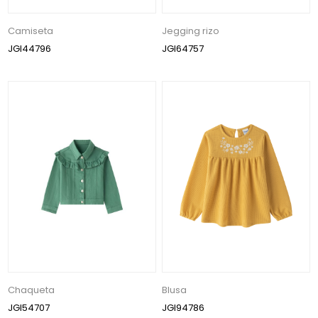
Camiseta
Jegging rizo
JGI44796
JGI64757
Chaqueta
Blusa
JGI54707
JGI94786