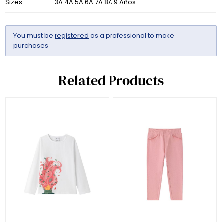
Sizes
3A 4A 5A 6A 7A 8A 9 Años
You must be
registered
as a professional to make
purchases
Related Products